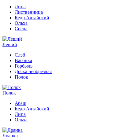
Липа
Лиственница
Кедр Алтайский
Ольха
Сосна
Леший
Слэб
Вагонка
Горбыль
Доска необрезная
Полок
Полок
Абаш
Кедр Алтайский
Липа
Ольха
Дранка