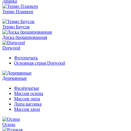
Дранка
Термо Планкен
Термо Брусок
Доска брошированная
Dorwood
Фотопечать
Основная серия Dorwood
Деревянные
Филёнчатые
Массив осины
Массив липа
Липа вагонка
Массив хвои
Осина