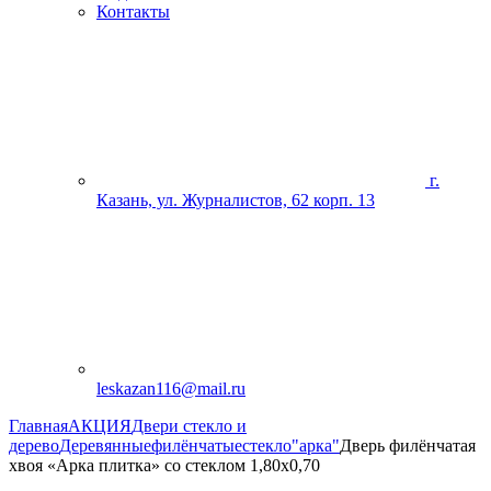
Контакты
г.
Казань, ул. Журналистов, 62 корп. 13
leskazan116@mail.ru
Главная
АКЦИЯ
Двери стекло и
дерево
Деревянные
филёнчатые
стекло
"арка"
Дверь филёнчатая
хвоя «Арка плитка» со стеклом 1,80х0,70