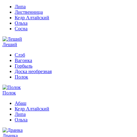
Липа
Лиственница
Кедр Алтайский
Ольха
Сосна
Леший
Слэб
Вагонка
Горбыль
Доска необрезная
Полок
Полок
Абаш
Кедр Алтайский
Липа
Ольха
Дранка