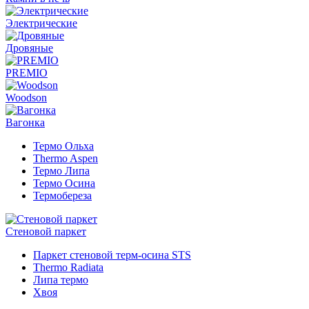
Электрические
Дровяные
PREMIO
Woodson
Вагонка
Термо Ольха
Thermo Aspen
Термо Липа
Термо Осина
Термобереза
Стеновой паркет
Паркет стеновой терм-осина STS
Thermo Radiata
Липа термо
Хвоя