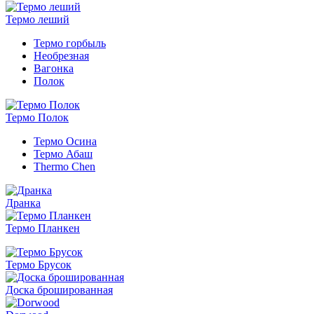
Термо леший
Термо горбыль
Необрезная
Вагонка
Полок
Термо Полок
Термо Осина
Термо Абаш
Thermo Chen
Дранка
Термо Планкен
Термо Брусок
Доска брошированная