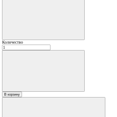
Количество
Количество
товара
Дверь
филёнчатая
хвоя
"Арка
плитка"
со
стеклом
2,00х0,60
В корзину