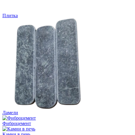
Плитка
Ламели
Фиброцемент
Камни в печь