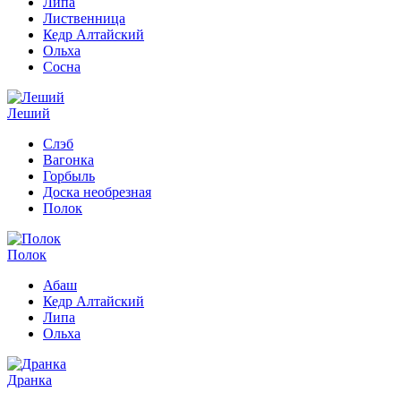
Липа
Лиственница
Кедр Алтайский
Ольха
Сосна
Леший
Слэб
Вагонка
Горбыль
Доска необрезная
Полок
Полок
Абаш
Кедр Алтайский
Липа
Ольха
Дранка