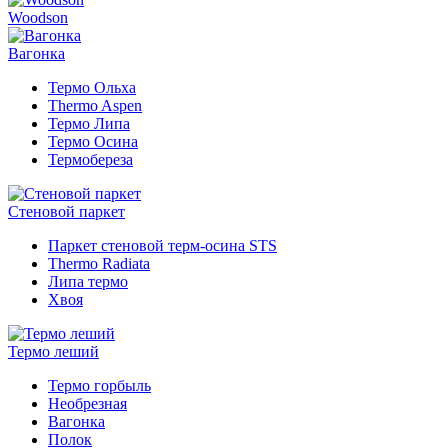
Woodson
Вагонка
Термо Ольха
Thermo Aspen
Термо Липа
Термо Осина
Термобереза
Стеновой паркет
Паркет стеновой терм-осина STS
Thermo Radiata
Липа термо
Хвоя
Термо леший
Термо горбыль
Необрезная
Вагонка
Полок