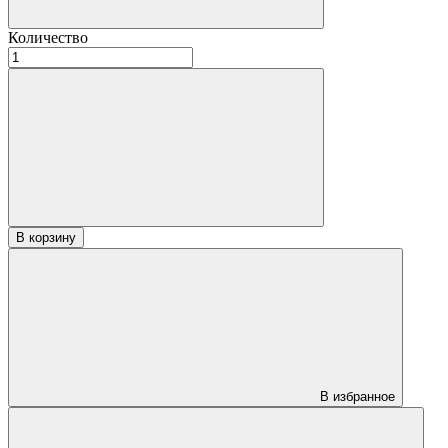
Количество
Количество
товара
Вагонка
Абаш
профиль
STS
17х140х2300
"Прима"
В корзину
В избранное