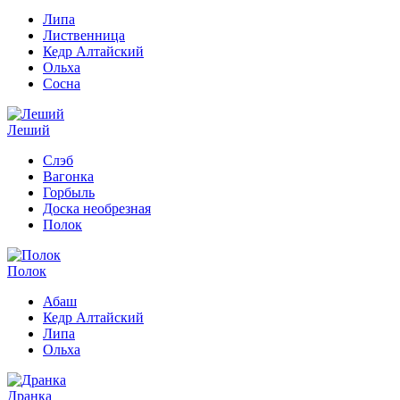
Липа
Лиственница
Кедр Алтайский
Ольха
Сосна
Леший
Слэб
Вагонка
Горбыль
Доска необрезная
Полок
Полок
Абаш
Кедр Алтайский
Липа
Ольха
Дранка