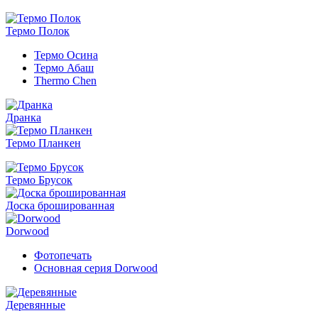
Термо Полок
Термо Осина
Термо Абаш
Thermo Chen
Дранка
Термо Планкен
Термо Брусок
Доска брошированная
Dorwood
Фотопечать
Основная серия Dorwood
Деревянные