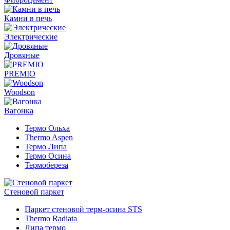
Камни в печь
Электрические
Дровяные
PREMIO
Woodson
Вагонка
Термо Ольха
Thermo Aspen
Термо Липа
Термо Осина
Термобереза
Стеновой паркет
Паркет стеновой терм-осина STS
Thermo Radiata
Липа термо