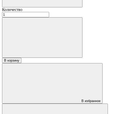
Количество
Количество
товара
Вагонка
Кедр
Алтайски
профиль
STS
й
20х120х2000
«Экстра»
В корзину
В избранное