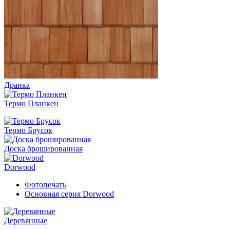
Дранка
Термо Планкен
Термо Брусок
Доска брошированная
Dorwood
Фотопечать
Основная серия Dorwood
Деревянные