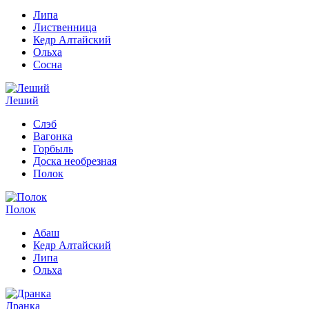
Липа
Лиственница
Кедр Алтайский
Ольха
Сосна
Леший
Слэб
Вагонка
Горбыль
Доска необрезная
Полок
Полок
Абаш
Кедр Алтайский
Липа
Ольха
Дранка