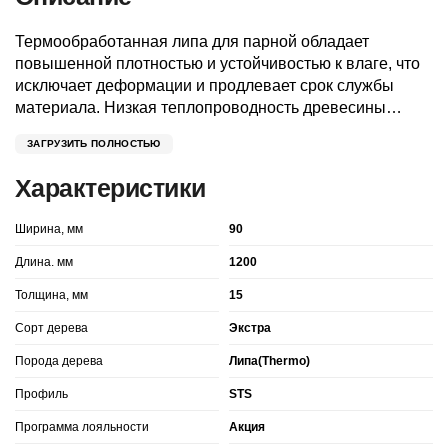
Термообработанная липа для парной обладает
повышенной плотностью и устойчивостью к влаге, что
исключает деформации и продлевает срок службы
материала. Низкая теплопроводность древесины
предотвращает перегрев поверхностей, обеспечивая
ЗАГРУЗИТЬ ПОЛНОСТЬЮ
безопасность и комфорт в парилке. При нагреве
выделяет ненавязчивый медовый аромат, сохраняя
Характеристики
естественную эстетику и полезные свойства
термолипы.
Ширина, мм
90
Длина. мм
1200
Толщина, мм
15
Сорт дерева
Экстра
Порода дерева
Липа(Thermo)
Профиль
STS
Программа лояльности
Акция