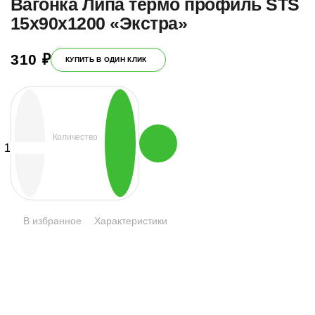
Вагонка Липа термо профиль STS
15х90х1200 «Экстра»
310
₽
КУПИТЬ В ОДИН КЛИК
Количество
Количество
товара
Вагонка
Липа
термо
профиль
STS
В избранное
Характеристики
15х90х1200
«Экстра»