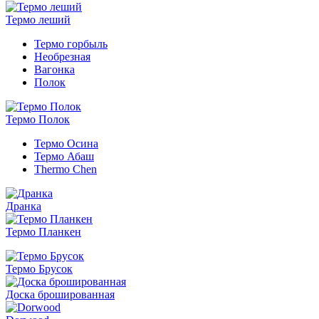
Термо леший
Термо горбыль
Необрезная
Вагонка
Полок
Термо Полок
Термо Осина
Термо Абаш
Thermo Chen
Дранка
Термо Планкен
Термо Брусок
Доска брошированная