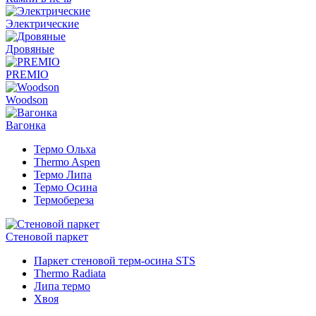
Электрические
Дровяные
PREMIO
Woodson
Вагонка
Термо Ольха
Thermo Aspen
Термо Липа
Термо Осина
Термобереза
Стеновой паркет
Паркет стеновой терм-осина STS
Thermo Radiata
Липа термо
Хвоя