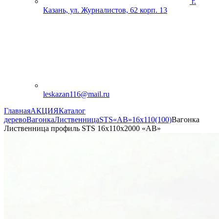
г.
Казань, ул. Журналистов, 62 корп. 13
leskazan116@mail.ru
Главная
АКЦИЯ
Каталог
дерево
Вагонка
Лиственница
STS
«АВ»
16х110(100)
Вагонка
Лиственница профиль STS 16х110х2000 «АВ»