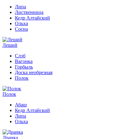
Липа
Лиственница
Кедр Алтайский
Ольха
Сосна
Леший
Слэб
Вагонка
Горбыль
Доска необрезная
Полок
Полок
Абаш
Кедр Алтайский
Липа
Ольха
Дранка