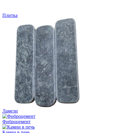
Плитка
Ламели
Фиброцемент
Камни в печь