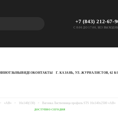
+7 (843) 212-67-9
С 8:00 ДО 17:00, БЕЗ ВЫХОД
НИИ
ОТЗЫВЫ
ВИДЕО
КОНТАКТЫ
Г. КАЗАНЬ, УЛ. ЖУРНАЛИСТОВ, 62 КО
«АВ»
16х140(130)
Вагонка Лиственница профиль STS 16х140х2500 «АВ»
ДОСТУПНО СЕГОДНЯ