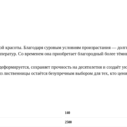
ой красоты. Благодаря суровым условиям произрастания — долг
мператур. Со временем она приобретает благородный более тёмн
деформируется, сохраняет прочность на десятилетия и создаёт 
з лиственницы остаётся безупречным выбором для тех, кто ценит
140
2500