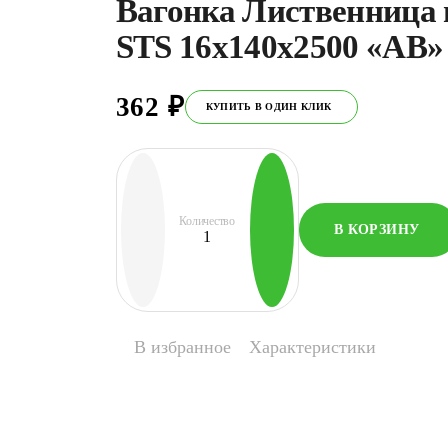
Вагонка Лиственница
STS 16х140х2500 «АВ»
362
₽
КУПИТЬ В ОДИН КЛИК
Количество
В КОРЗИНУ
Количество
товара
Вагонка
Лиственница
профиль
STS
16х140х2500
В избранное
Характеристики
«АВ»