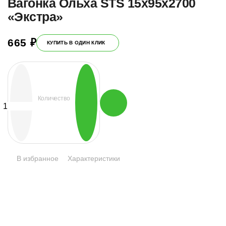
Вагонка Ольха STS 15х95х2700
«Экстра»
665
₽
КУПИТЬ В ОДИН КЛИК
Количество
Количество
товара
Вагонка
Ольха
STS
15х95х2700
«Экстра»
В избранное
Характеристики