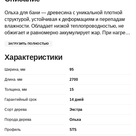
Ольха для бани — древесина с уникальной плотной
структурой, устойчивая к деформациям и перепадам
влажности. Обладает низкой теплопроводностью, не
обжигает и равномерно аккумулирует жар. При нагреве
проявляет благородные оттенки: от золотисто-
ЗАГРУЗИТЬ ПОЛНОСТЬЮ
медового до глубокого терракотового. Не смолит,
безопасна для кожи, а природные фитонциды в
Характеристики
волокнах создают легкий антисептический эффект.
Устойчива к гниению благодаря высокому содержанию
Ширина, мм
95
дубильных веществ, сохраняя прочность даже в
экстремальных условиях парной. Мягкая в обработке,
Длина. мм
2700
но износостойкая, идеальна для вагонки, полков,
Толщина, мм
15
отделки и мебели, сочетая практичность с теплой
эстетикой древесины.
Гарантийный срок
14 дней
Сорт дерева
Экстра
Порода дерева
Ольха
Профиль
STS