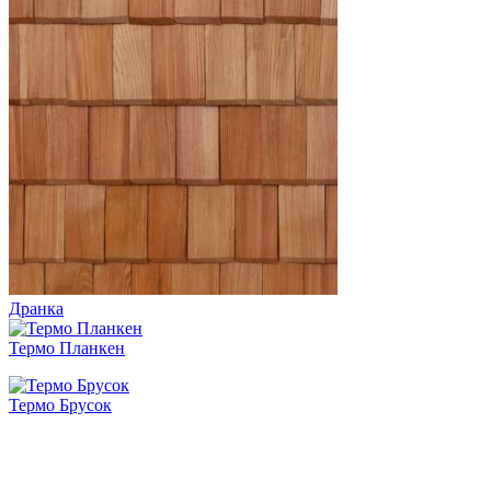
Дранка
Термо Планкен
Термо Брусок