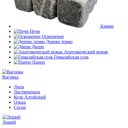
Камни
Печи
Освещение
Дерево термо
Двери
Анатомический режак
Гималайская соль
Панно
Вагонка
Липа
Лиственница
Кедр Алтайский
Ольха
Сосна
Леший