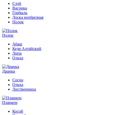
Слэб
Вагонка
Горбыль
Доска необрезная
Полок
Полок
Абаш
Кедр Алтайский
Липа
Ольха
Дранка
Сосна
Ольха
Лиственница
Планкен
Косой