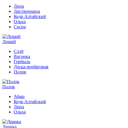
Липа
Лиственница
Кедр Алтайский
Ольха
Сосна
Леший
Слэб
Вагонка
Горбыль
Доска необрезная
Полок
Полок
Абаш
Кедр Алтайский
Липа
Ольха
Дранка