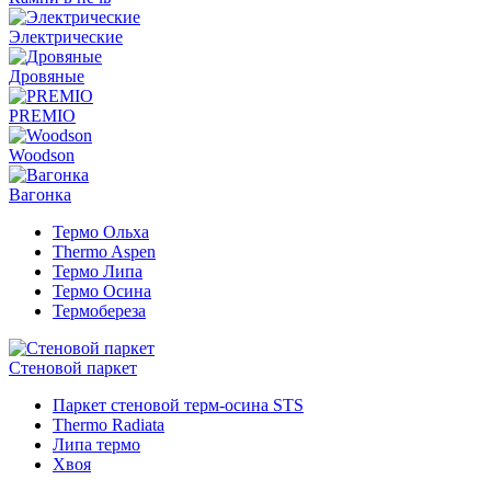
Электрические
Дровяные
PREMIO
Woodson
Вагонка
Термо Ольха
Thermo Aspen
Термо Липа
Термо Осина
Термобереза
Стеновой паркет
Паркет стеновой терм-осина STS
Thermo Radiata
Липа термо
Хвоя