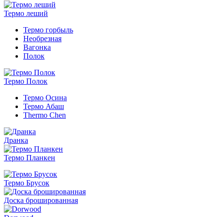
Термо леший
Термо горбыль
Необрезная
Вагонка
Полок
Термо Полок
Термо Осина
Термо Абаш
Thermo Chen
Дранка
Термо Планкен
Термо Брусок
Доска брошированная