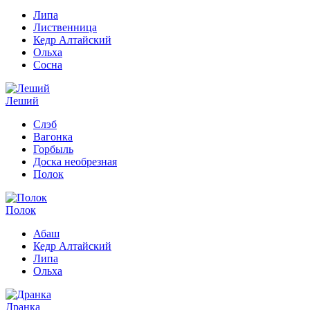
Липа
Лиственница
Кедр Алтайский
Ольха
Сосна
Леший
Слэб
Вагонка
Горбыль
Доска необрезная
Полок
Полок
Абаш
Кедр Алтайский
Липа
Ольха
Дранка