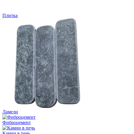
Плитка
Ламели
Фиброцемент
Камни в печь