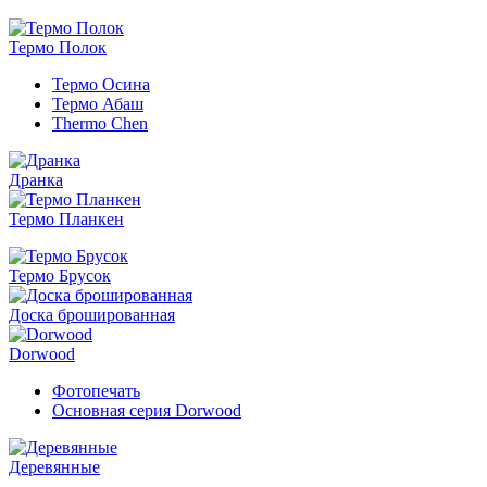
Термо Полок
Термо Осина
Термо Абаш
Thermo Chen
Дранка
Термо Планкен
Термо Брусок
Доска брошированная
Dorwood
Фотопечать
Основная серия Dorwood
Деревянные