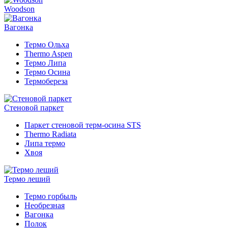
Woodson
Вагонка
Термо Ольха
Thermo Aspen
Термо Липа
Термо Осина
Термобереза
Стеновой паркет
Паркет стеновой терм-осина STS
Thermo Radiata
Липа термо
Хвоя
Термо леший
Термо горбыль
Необрезная
Вагонка
Полок