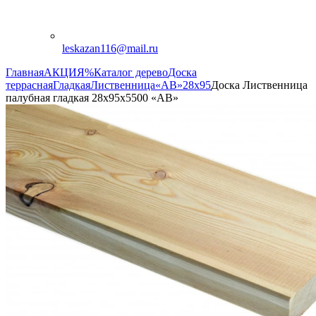
leskazan116@mail.ru
Главная
АКЦИЯ%
Каталог дерево
Доска
террасная
Гладкая
Лиственница
«АВ»
28х95
Доска Лиственница
палубная гладкая 28х95х5500 «АВ»