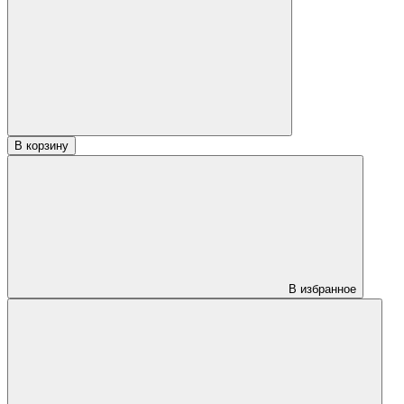
Доска
Лиственница
палубная
гладкая
28х95х5500
«АВ»
В корзину
В избранное