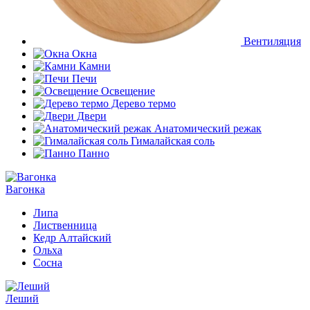
Вентиляция
Окна
Камни
Печи
Освещение
Дерево термо
Двери
Анатомический режак
Гималайская соль
Панно
Вагонка
Липа
Лиственница
Кедр Алтайский
Ольха
Сосна
Леший