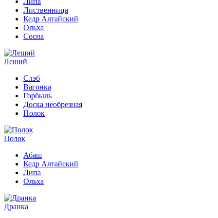
Липа
Лиственница
Кедр Алтайский
Ольха
Сосна
Леший
Слэб
Вагонка
Горбыль
Доска необрезная
Полок
Полок
Абаш
Кедр Алтайский
Липа
Ольха
Дранка