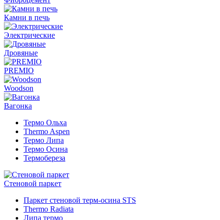
Камни в печь
Электрические
Дровяные
PREMIO
Woodson
Вагонка
Термо Ольха
Thermo Aspen
Термо Липа
Термо Осина
Термобереза
Стеновой паркет
Паркет стеновой терм-осина STS
Thermo Radiata
Липа термо