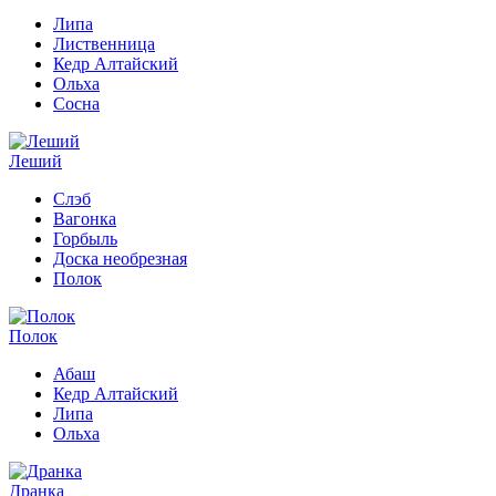
Липа
Лиственница
Кедр Алтайский
Ольха
Сосна
Леший
Слэб
Вагонка
Горбыль
Доска необрезная
Полок
Полок
Абаш
Кедр Алтайский
Липа
Ольха
Дранка