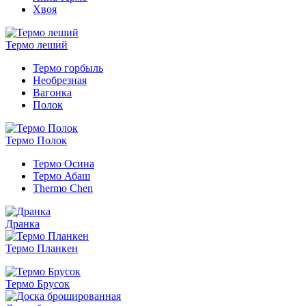
Хвоя
Термо леший
Термо горбыль
Необрезная
Вагонка
Полок
Термо Полок
Термо Осина
Термо Абаш
Thermo Chen
Дранка
Термо Планкен
Термо Брусок