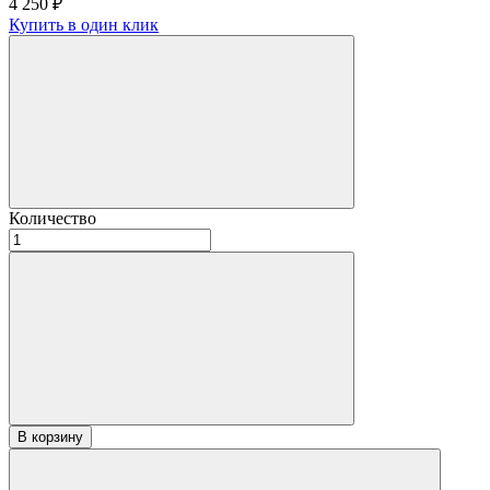
4 250
₽
Купить в один клик
Количество
Количество
товара
Горбыль
шлифованный
Липовый
без
коры
и
лыка
2500
«А»
В корзину