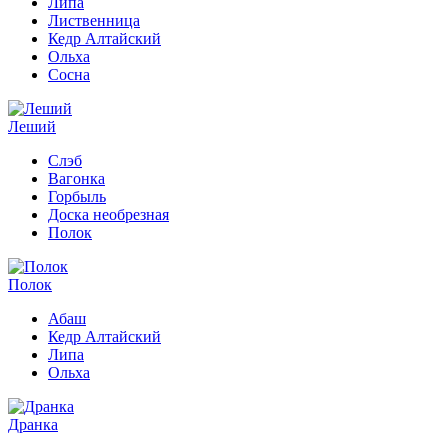
Липа
Лиственница
Кедр Алтайский
Ольха
Сосна
Леший
Слэб
Вагонка
Горбыль
Доска необрезная
Полок
Полок
Абаш
Кедр Алтайский
Липа
Ольха
Дранка