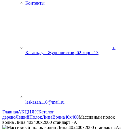
Контакты
г.
Казань, ул. Журналистов, 62 корп. 13
leskazan116@mail.ru
Главная
АКЦИЯ%
Каталог
дерево
Леший
Полок
Липа
Волна
40х400
Массивный полок
волна Липа 40х400х2000 стандарт «А»