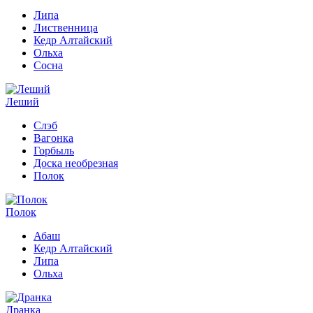
Липа
Лиственница
Кедр Алтайский
Ольха
Сосна
Леший
Слэб
Вагонка
Горбыль
Доска необрезная
Полок
Полок
Абаш
Кедр Алтайский
Липа
Ольха
Дранка