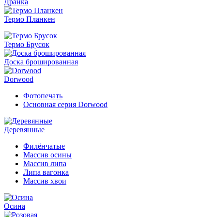
Дранка
Термо Планкен
Термо Брусок
Доска брошированная
Dorwood
Фотопечать
Основная серия Dorwood
Деревянные
Филёнчатые
Массив осины
Массив липа
Липа вагонка
Массив хвои
Осина