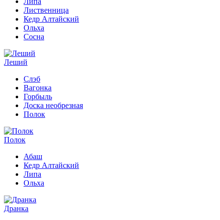
Липа
Лиственница
Кедр Алтайский
Ольха
Сосна
Леший
Слэб
Вагонка
Горбыль
Доска необрезная
Полок
Полок
Абаш
Кедр Алтайский
Липа
Ольха
Дранка