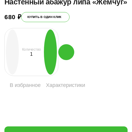
Настенный абажур липа «Жемчуг»
680
₽
КУПИТЬ В ОДИН КЛИК
Количество
Количество
товара
Настенный
абажур
липа
"Жемчуг"
В избранное
Характеристики