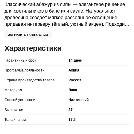
Классический абажур из липы — элегантное решение
для светильников в бане или сауне. Натуральная
древесина создаёт мягкое рассеянное освещение,
придавая интерьеру тёплый, уютный акцент. Подходит
для настенных и угловых светильников, устойчив к
ЗАГРУЗИТЬ ПОЛНОСТЬЮ
влаге и перепадам температур. Отличное качество
исполнения гарантирует долговечность изделия.
Характеристики
Гарантийный срок
14 дней
Программа лояльности
Акция
Страна производства товара
Россия
Материал
Липа
Способ установки
Настенный
Высота, см
27
Толщина, см.
17,5