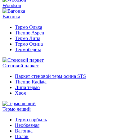
Woodson
Вагонка
Термо Ольха
Thermo Aspen
Термо Липа
Термо Осина
Термобереза
Стеновой паркет
Паркет стеновой терм-осина STS
Thermo Radiata
Липа термо
Хвоя
Термо леший
Термо горбыль
Необрезная
Вагонка
Полок