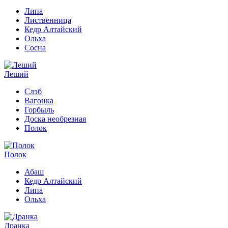
Липа
Лиственница
Кедр Алтайский
Ольха
Сосна
Леший
Слэб
Вагонка
Горбыль
Доска необрезная
Полок
Полок
Абаш
Кедр Алтайский
Липа
Ольха
Дранка