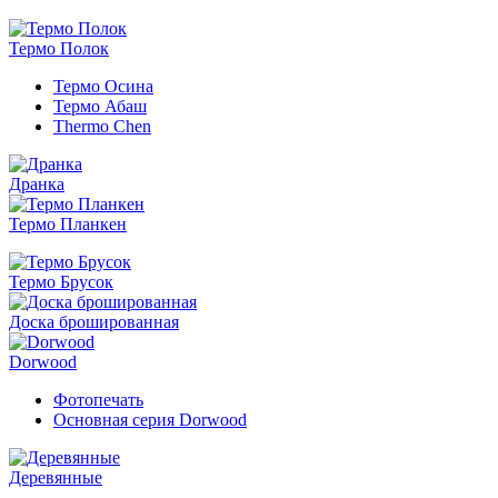
Термо Полок
Термо Осина
Термо Абаш
Thermo Chen
Дранка
Термо Планкен
Термо Брусок
Доска брошированная
Dorwood
Фотопечать
Основная серия Dorwood
Деревянные