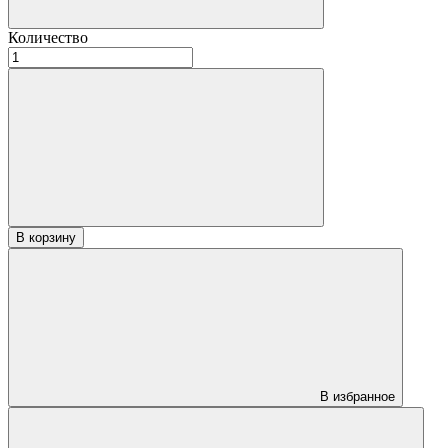
Количество
Количество
товара
Необрезная
доска
без
коры
Дуб
20х100х3000
сорт
экстра
В корзину
В избранное