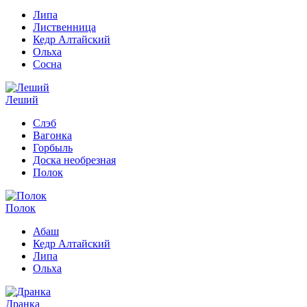
Липа
Лиственница
Кедр Алтайский
Ольха
Сосна
Леший
Слэб
Вагонка
Горбыль
Доска необрезная
Полок
Полок
Абаш
Кедр Алтайский
Липа
Ольха
Дранка