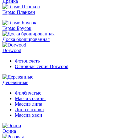
Дранка
Термо Планкен
Термо Брусок
Доска брошированная
Dorwood
Фотопечать
Основная серия Dorwood
Деревянные
Филёнчатые
Массив осины
Массив липа
Липа вагонка
Массив хвои
Осина