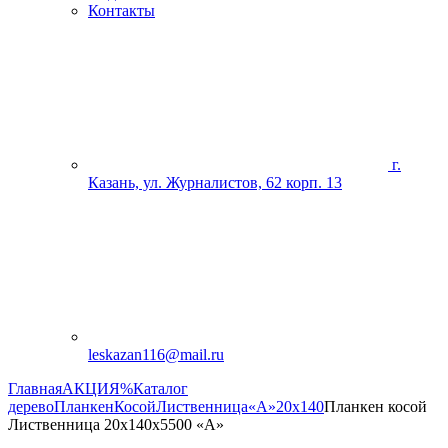
Контакты
г.
Казань, ул. Журналистов, 62 корп. 13
leskazan116@mail.ru
Главная
АКЦИЯ%
Каталог
дерево
Планкен
Косой
Лиственница
«А»
20х140
Планкен косой
Лиственница 20х140х5500 «А»