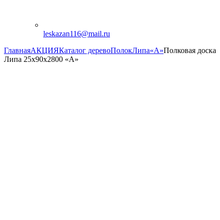
leskazan116@mail.ru
Главная
АКЦИЯ
Каталог дерево
Полок
Липа
«А»
Полковая доска
Липа 25х90х2800 «А»