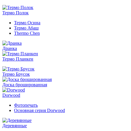
Термо Полок
Термо Осина
Термо Абаш
Thermo Chen
Дранка
Термо Планкен
Термо Брусок
Доска брошированная
Dorwood
Фотопечать
Основная серия Dorwood
Деревянные