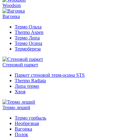
Woodson
Вагонка
Термо Ольха
Thermo Aspen
Термо Липа
Термо Осина
Термобереза
Стеновой паркет
Паркет стеновой терм-осина STS
Thermo Radiata
Липа термо
Хвоя
Термо леший
Термо горбыль
Необрезная
Вагонка
Полок