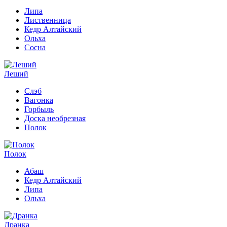
Липа
Лиственница
Кедр Алтайский
Ольха
Сосна
Леший
Слэб
Вагонка
Горбыль
Доска необрезная
Полок
Полок
Абаш
Кедр Алтайский
Липа
Ольха
Дранка