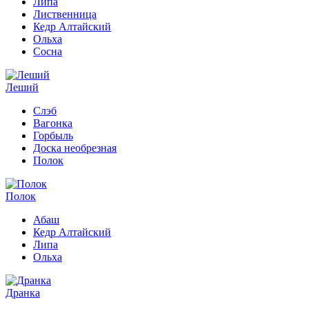
Липа
Лиственница
Кедр Алтайский
Ольха
Сосна
Леший
Слэб
Вагонка
Горбыль
Доска необрезная
Полок
Полок
Абаш
Кедр Алтайский
Липа
Ольха
Дранка