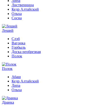
Липа
Лиственница
Кедр Алтайский
Ольха
Сосна
Леший
Слэб
Вагонка
Горбыль
Доска необрезная
Полок
Полок
Абаш
Кедр Алтайский
Липа
Ольха
Дранка