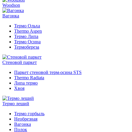
Woodson
Вагонка
Термо Ольха
Thermo Aspen
Термо Липа
Термо Осина
Термобереза
Стеновой паркет
Паркет стеновой терм-осина STS
Thermo Radiata
Липа термо
Хвоя
Термо леший
Термо горбыль
Необрезная
Вагонка
Полок