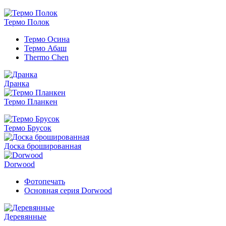
Термо Полок
Термо Осина
Термо Абаш
Thermo Chen
Дранка
Термо Планкен
Термо Брусок
Доска брошированная
Dorwood
Фотопечать
Основная серия Dorwood
Деревянные