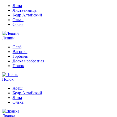
Липа
Лиственница
Кедр Алтайский
Ольха
Сосна
Леший
Слэб
Вагонка
Горбыль
Доска необрезная
Полок
Полок
Абаш
Кедр Алтайский
Липа
Ольха
Дранка