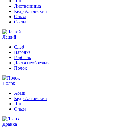
Липа
Лиственница
Кедр Алтайский
Ольха
Сосна
Леший
Слэб
Вагонка
Горбыль
Доска необрезная
Полок
Полок
Абаш
Кедр Алтайский
Липа
Ольха
Дранка