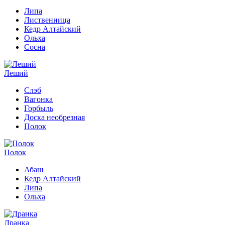
Липа
Лиственница
Кедр Алтайский
Ольха
Сосна
Леший
Слэб
Вагонка
Горбыль
Доска необрезная
Полок
Полок
Абаш
Кедр Алтайский
Липа
Ольха
Дранка