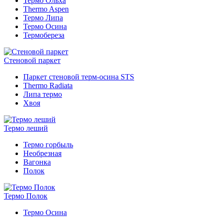
Термо Ольха
Thermo Aspen
Термо Липа
Термо Осина
Термобереза
Стеновой паркет
Паркет стеновой терм-осина STS
Thermo Radiata
Липа термо
Хвоя
Термо леший
Термо горбыль
Необрезная
Вагонка
Полок
Термо Полок
Термо Осина