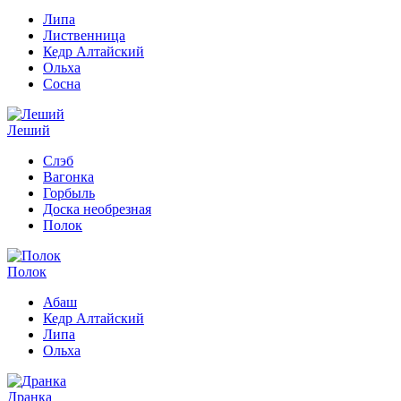
Липа
Лиственница
Кедр Алтайский
Ольха
Сосна
Леший
Слэб
Вагонка
Горбыль
Доска необрезная
Полок
Полок
Абаш
Кедр Алтайский
Липа
Ольха
Дранка