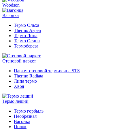
Woodson
Вагонка
Термо Ольха
Thermo Aspen
Термо Липа
Термо Осина
Термобереза
Стеновой паркет
Паркет стеновой терм-осина STS
Thermo Radiata
Липа термо
Хвоя
Термо леший
Термо горбыль
Необрезная
Вагонка
Полок