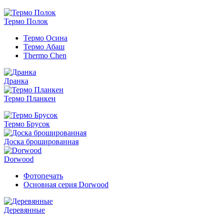
Термо Полок
Термо Осина
Термо Абаш
Thermo Chen
Дранка
Термо Планкен
Термо Брусок
Доска брошированная
Dorwood
Фотопечать
Основная серия Dorwood
Деревянные