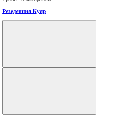
Резеденция Куяр