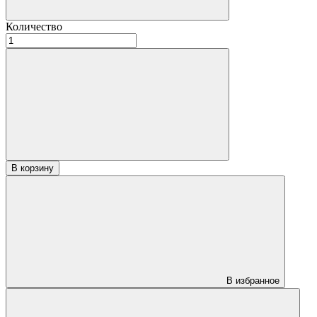
Количество
Количество
товара
Вагонка
Кедр
Алтайский
профиль
STS
20х120х2500
«АВ»
В корзину
В избранное