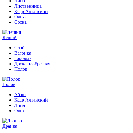
Липа
Лиственница
Кедр Алтайский
Ольха
Сосна
Леший
Слэб
Вагонка
Горбыль
Доска необрезная
Полок
Полок
Абаш
Кедр Алтайский
Липа
Ольха
Дранка