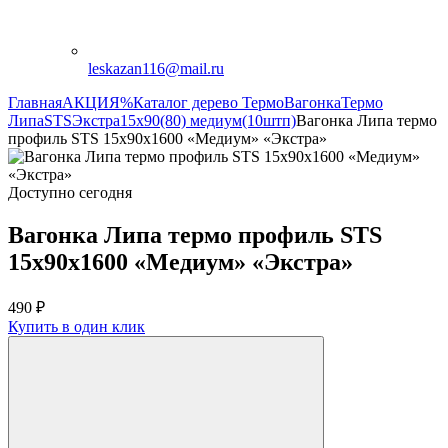
leskazan116@mail.ru
Главная
АКЦИЯ%
Каталог дерево Термо
Вагонка
Термо
Липа
STS
Экстра
15х90(80) медиум(10штп)
Вагонка Липа термо
профиль STS 15х90х1600 «Медиум» «Экстра»
Доступно сегодня
Вагонка Липа термо профиль STS
15х90х1600 «Медиум» «Экстра»
490
₽
Купить в один клик