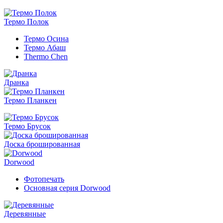
Термо Полок
Термо Осина
Термо Абаш
Thermo Chen
Дранка
Термо Планкен
Термо Брусок
Доска брошированная
Dorwood
Фотопечать
Основная серия Dorwood
Деревянные