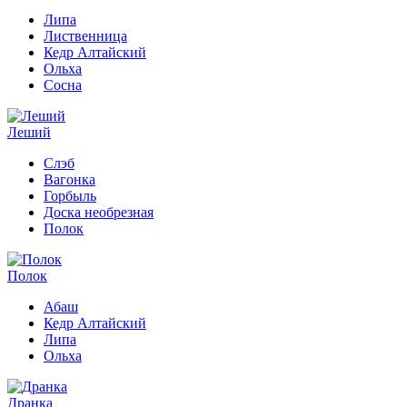
Липа
Лиственница
Кедр Алтайский
Ольха
Сосна
Леший
Слэб
Вагонка
Горбыль
Доска необрезная
Полок
Полок
Абаш
Кедр Алтайский
Липа
Ольха
Дранка