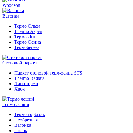
Woodson
Вагонка
Термо Ольха
Thermo Aspen
Термо Липа
Термо Осина
Термобереза
Стеновой паркет
Паркет стеновой терм-осина STS
Thermo Radiata
Липа термо
Хвоя
Термо леший
Термо горбыль
Необрезная
Вагонка
Полок