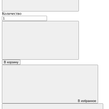
Количество
Количество
товара
Вагонка
Липа
термо
профиль
STS
15х90х1600
«Медиум»
«Экстра»
В корзину
В избранное