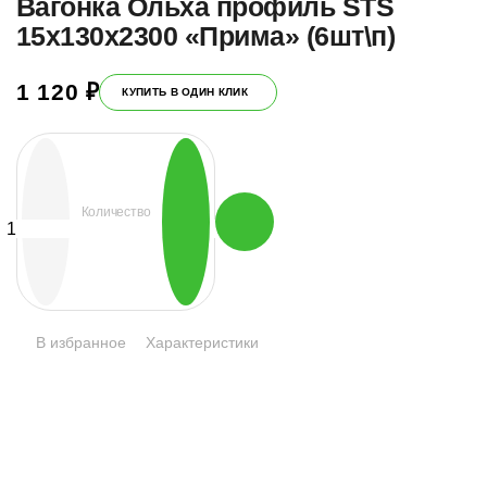
Вагонка Ольха профиль STS
15х130х2300 «Прима» (6шт\п)
1 120
₽
КУПИТЬ В ОДИН КЛИК
Количество
Количество
товара
Вагонка
Ольха
профиль
STS
15х130х2300
В избранное
Характеристики
«Прима»
(6шт\п)