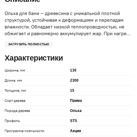
Ольха для бани — древесина с уникальной плотной
структурой, устойчивая к деформациям и перепадам
влажности. Обладает низкой теплопроводностью, не
обжигает и равномерно аккумулирует жар. При нагреве
проявляет благородные оттенки: от золотисто-
ЗАГРУЗИТЬ ПОЛНОСТЬЮ
медового до глубокого терракотового. Не смолит,
безопасна для кожи, а природные фитонциды в
Характеристики
волокнах создают легкий антисептический эффект.
Устойчива к гниению благодаря высокому содержанию
Ширина, мм
130
дубильных веществ, сохраняя прочность даже в
экстремальных условиях парной. Мягкая в обработке,
Длина. мм
2300
но износостойкая, идеальна для вагонки, полков,
Толщина, мм
15
отделки и мебели, сочетая практичность с теплой
эстетикой древесины.
Сорт дерева
Прима
Порода дерева
Ольха
Профиль
STS
Программа лояльности
Акция