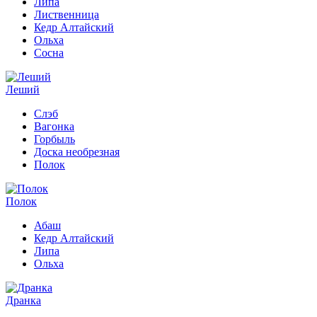
Липа
Лиственница
Кедр Алтайский
Ольха
Сосна
Леший
Слэб
Вагонка
Горбыль
Доска необрезная
Полок
Полок
Абаш
Кедр Алтайский
Липа
Ольха
Дранка