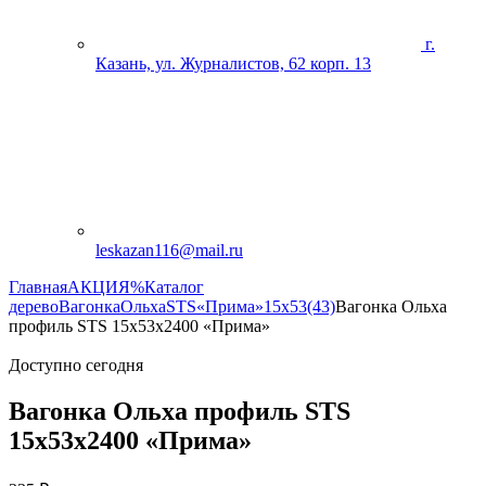
г.
Казань, ул. Журналистов, 62 корп. 13
leskazan116@mail.ru
Главная
АКЦИЯ%
Каталог
дерево
Вагонка
Ольха
STS
«Прима»
15х53(43)
Вагонка Ольха
профиль STS 15х53х2400 «Прима»
Доступно сегодня
Вагонка Ольха профиль STS
15х53х2400 «Прима»