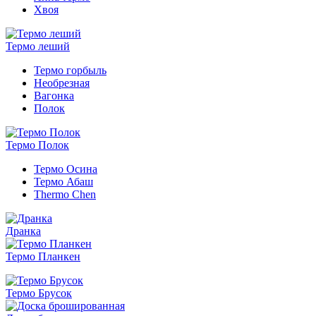
Хвоя
Термо леший
Термо горбыль
Необрезная
Вагонка
Полок
Термо Полок
Термо Осина
Термо Абаш
Thermo Chen
Дранка
Термо Планкен
Термо Брусок