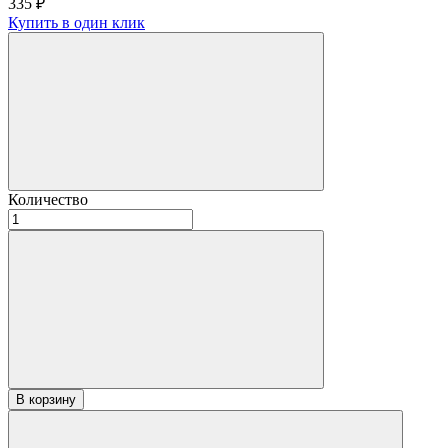
335
₽
Купить в один клик
Количество
Количество
товара
Вагонка
Ольха
профиль
STS
15х53х2400
«Прима»
В корзину