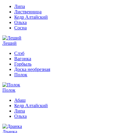
Липа
Лиственница
Кедр Алтайский
Ольха
Сосна
Леший
Слэб
Вагонка
Горбыль
Доска необрезная
Полок
Полок
Абаш
Кедр Алтайский
Липа
Ольха
Дранка