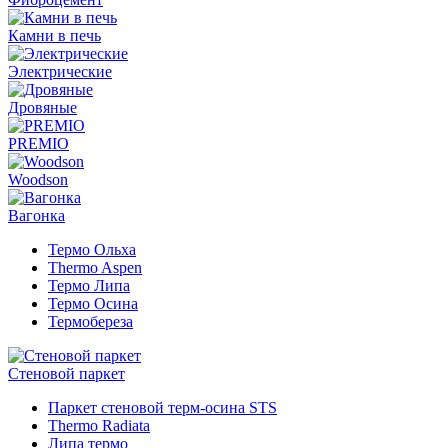
Камни в печь
Электрические
Дровяные
PREMIO
Woodson
Вагонка
Термо Ольха
Thermo Aspen
Термо Липа
Термо Осина
Термобереза
Стеновой паркет
Паркет стеновой терм-осина STS
Thermo Radiata
Липа термо