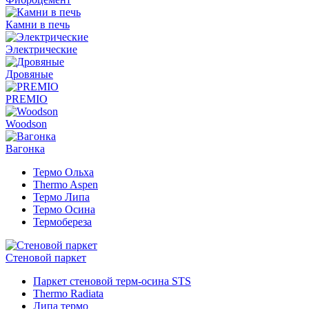
Камни в печь
Электрические
Дровяные
PREMIO
Woodson
Вагонка
Термо Ольха
Thermo Aspen
Термо Липа
Термо Осина
Термобереза
Стеновой паркет
Паркет стеновой терм-осина STS
Thermo Radiata
Липа термо