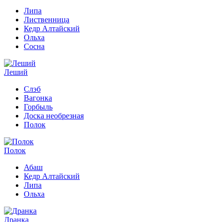
Липа
Лиственница
Кедр Алтайский
Ольха
Сосна
Леший
Слэб
Вагонка
Горбыль
Доска необрезная
Полок
Полок
Абаш
Кедр Алтайский
Липа
Ольха
Дранка