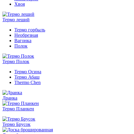
Хвоя
Термо леший
Термо горбыль
Необрезная
Вагонка
Полок
Термо Полок
Термо Осина
Термо Абаш
Thermo Chen
Дранка
Термо Планкен
Термо Брусок