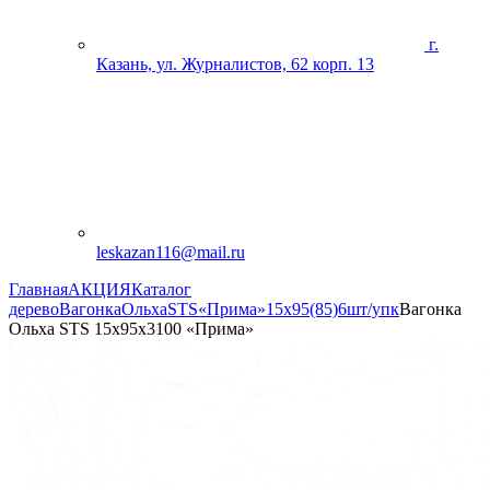
г.
Казань, ул. Журналистов, 62 корп. 13
leskazan116@mail.ru
Главная
АКЦИЯ
Каталог
дерево
Вагонка
Ольха
STS
«Прима»
15х95(85)6шт/упк
Вагонка
Ольха STS 15х95х3100 «Прима»