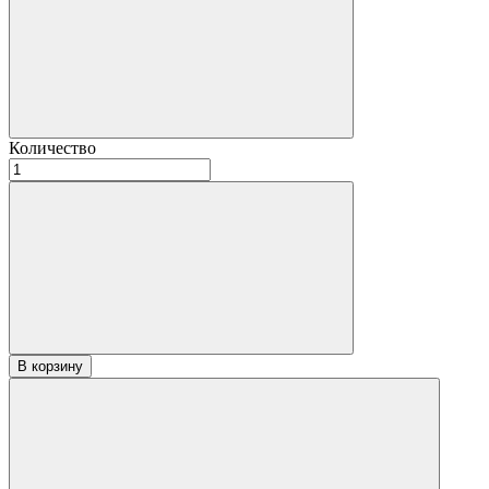
Количество
Количество
товара
Вагонка
Ольха
STS
15х95х3100
«Прима»
В корзину