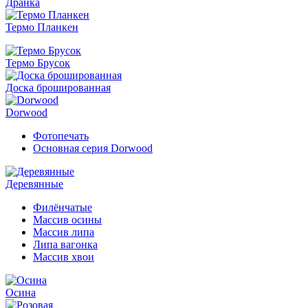
Дранка
Термо Планкен
Термо Брусок
Доска брошированная
Dorwood
Фотопечать
Основная серия Dorwood
Деревянные
Филёнчатые
Массив осины
Массив липа
Липа вагонка
Массив хвои
Осина