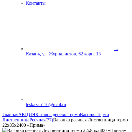
Контакты
г.
Казань, ул. Журналистов, 62 корп. 13
leskazan116@mail.ru
Главная
АКЦИЯ
Каталог дерево Термо
Вагонка
Термо
Лиственница
Реечная(77)
Вагонка реечная Лиственница термо
22х85х2400 «Прима»