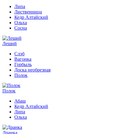
Липа
Лиственница
Кедр Алтайский
Ольха
Сосна
Леший
Слэб
Вагонка
Горбыль
Доска необрезная
Полок
Полок
Абаш
Кедр Алтайский
Липа
Ольха
Дранка